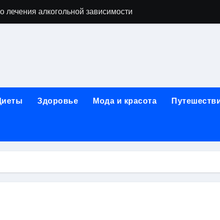
о лечения алкогольной зависимости
дов для бани из сэндвич-труб и комплектующих
ежности для маникюра, педикюра, дизайна ногтей, депил
естирования программного обеспечения
ческой огнезащитной изоляции для промышленных объекто
Диеты
Здоровье
Мода и красота
Путешеств
стика, лечение и эстетические процедуры
ей и Таджикистаном: варианты билетов и требования к до
арт за 5 минут без верификации и без участия банков с п
я к консультации, методы обследования и ход приема
альные изменения в полости рта при смене прикуса