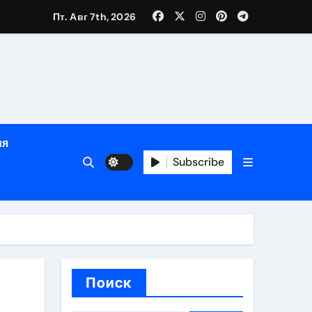
Пт. Авг 7th, 2026
яции и наращивания ресниц
в
ия
Subscribe
кументам
ополнением в криптовалюте
Поиск