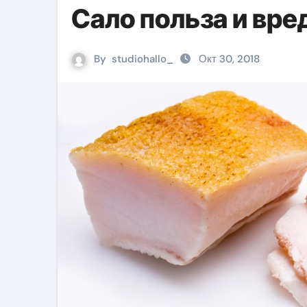
Сало польза и вре
By
studiohallo_
Окт 30, 2018