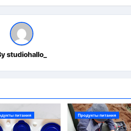
By
studiohallo_
одукты питания
Продукты питания