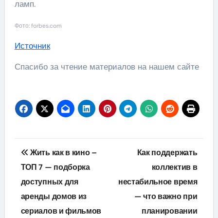
ламп.
Фото: forbes.com
Источник
Спасибо за чтение материалов на нашем сайте
Навигация
Жить как в кино –
Как поддержать
по
ТОП 7 — подборка
коллектив в
доступных для
нестабильное время
записям
аренды домов из
— что важно при
сериалов и фильмов
планировании