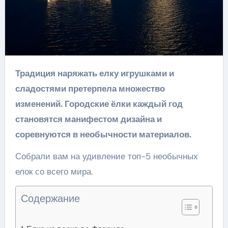
Традиция наряжать елку игрушками и
сладостями претерпела множество
изменений. Городские ёлки каждый год
становятся манифестом дизайна и
соревнуются в необычности материалов.
Собрали вам на удивление топ-5 необычных
елок со всего мира.
Содержание