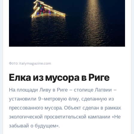
Фото: italymagazine.com
Елка из мусора в Риге
На площади Ливу в Риге – столице Латвии –
установили 9-метровую ёлку, сделанную из
прессованного мусора. Объект сделан в рамках
экологической просветительской кампании «Не
забывай о будущем».