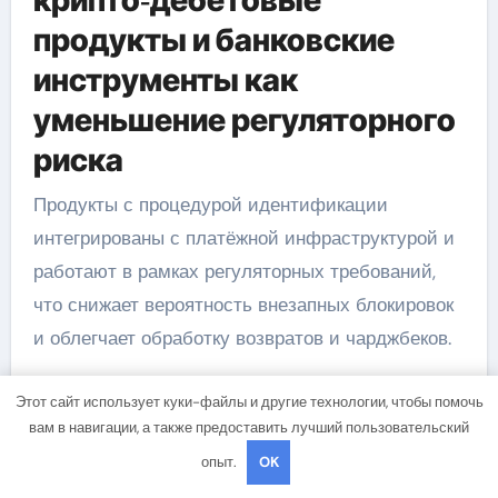
крипто‑дебетовые
продукты и банковские
инструменты как
уменьшение регуляторного
риска
Продукты с процедурой идентификации
интегрированы с платёжной инфраструктурой и
работают в рамках регуляторных требований,
что снижает вероятность внезапных блокировок
и облегчает обработку возвратов и чарджбеков.
Предоплаченные ваучеры,
Этот сайт использует куки-файлы и другие технологии, чтобы помочь
быстрые обменники и
вам в навигации, а также предоставить лучший пользовательский
P2P‑схемы: компромисс
опыт.
OK