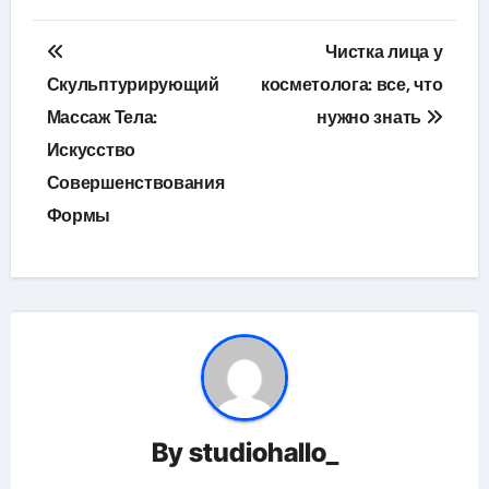
Навигация
Чистка лица у
по
Скульптурирующий
косметолога: все, что
Массаж Тела:
нужно знать
записям
Искусство
Совершенствования
Формы
By
studiohallo_