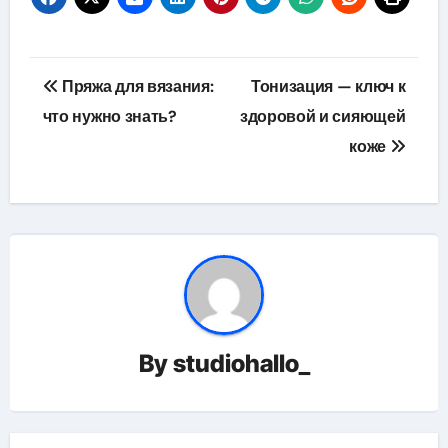
Навигация
Пряжа для вязания:
Тонизация — ключ к
по
что нужно знать?
здоровой и сияющей
коже
записям
By
studiohallo_