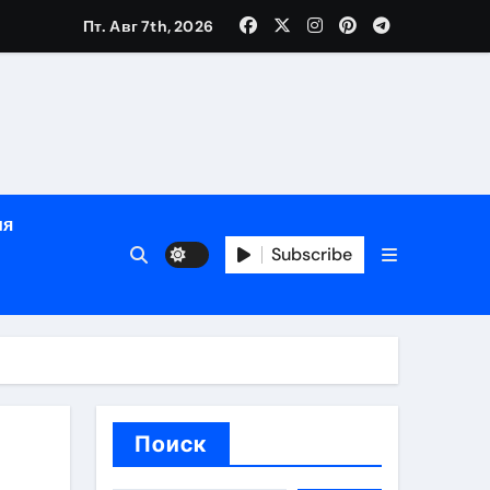
Пт. Авг 7th, 2026
в
кументам
ополнением в криптовалюте
ия
Subscribe
Поиск