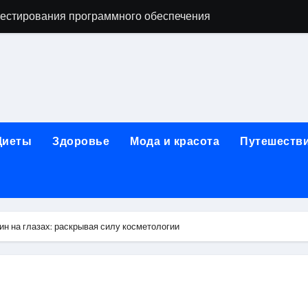
естирования программного обеспечения
ческой огнезащитной изоляции для промышленных объекто
стика, лечение и эстетические процедуры
ей и Таджикистаном: варианты билетов и требования к до
арт за 5 минут без верификации и без участия банков с п
Диеты
Здоровье
Мода и красота
Путешеств
я к консультации, методы обследования и ход приема
альные изменения в полости рта при смене прикуса
ин на глазах: раскрывая силу косметологии