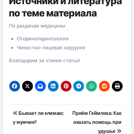
Источники и литература
по теме материала
По разделам медицины
Оториноларингология
Челюстно-лицевая хирургия
Благодарим за чтение статьи!
Навигация
Бывает ли климакс
Приём Геймлиха: Как
по
у мужчин?
оказать помощь при
удушье