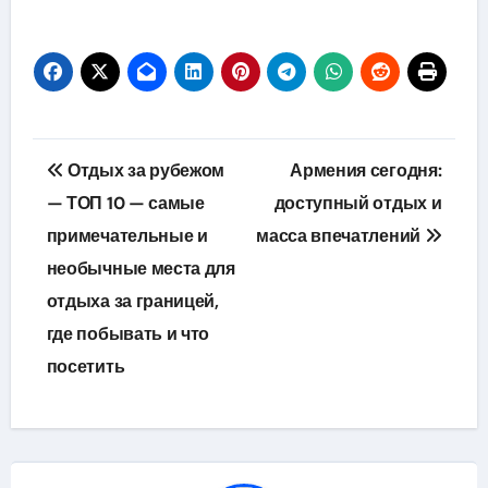
Навигация
Отдых за рубежом
Армения сегодня:
по
— ТОП 10 — самые
доступный отдых и
примечательные и
масса впечатлений
записям
необычные места для
отдыха за границей,
где побывать и что
посетить