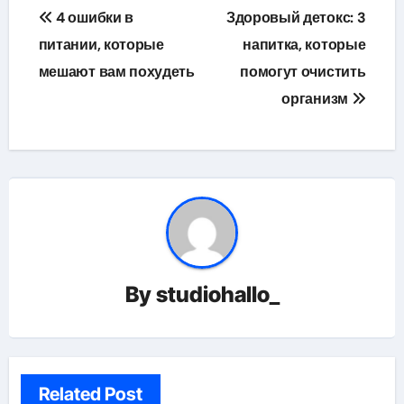
Навигация
4 ошибки в
Здоровый детокс: 3
по
питании, которые
напитка, которые
мешают вам похудеть
помогут очистить
записям
организм
By
studiohallo_
Related Post