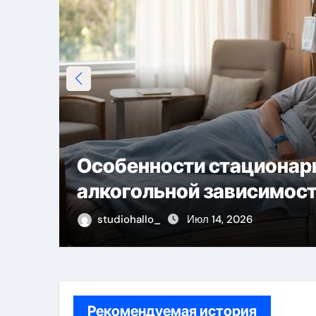
Виды и устройство дым
ния
бани из сэндвич-труб и
комплектующих
studiohallo_
Июл 13, 2026
Рекомендуемая история