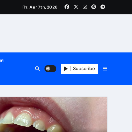
Пт. Авг 7th, 2026
яции и наращивания ресниц
в
ия
Subscribe
кументам
ополнением в криптовалюте
Диеты