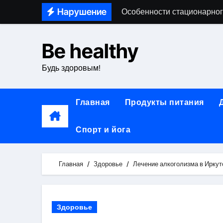
Skip
Особенности стационарног
Нарушение
to
Виды и устройство дымохо
content
Be healthy
Профессиональные принадл
Будь здоровым!
Основные виды и методы т
Виды и применение техни
Главная
Продукты питания
Медицинский центр: диагно
Спорт и йога
Авиаперелёты между Росси
Особенности виртуальных к
Главная
Здоровье
Лечение алкоголизма в Ирку
Уролог-андролог: показани
Анатомические и функцион
Здоровье