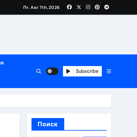
Пт. Авг 7th, 2026
яции и наращивания ресниц
в
ия
Subscribe
кументам
ополнением в криптовалюте
Поиск