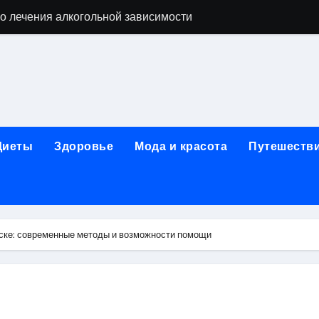
о лечения алкогольной зависимости
дов для бани из сэндвич-труб и комплектующих
ежности для маникюра, педикюра, дизайна ногтей, депил
естирования программного обеспечения
ческой огнезащитной изоляции для промышленных объекто
Диеты
Здоровье
Мода и красота
Путешеств
стика, лечение и эстетические процедуры
ей и Таджикистаном: варианты билетов и требования к до
арт за 5 минут без верификации и без участия банков с п
тске: современные методы и возможности помощи
я к консультации, методы обследования и ход приема
альные изменения в полости рта при смене прикуса