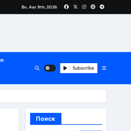
Вс. Авг 9th, 2026
яции и наращивания ресниц
в
ия
Subscribe
кументам
ополнением в криптовалюте
Поиск