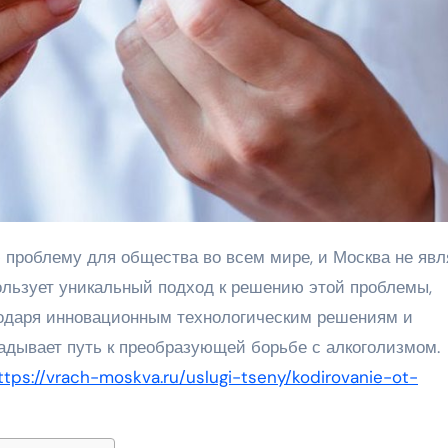
льзует уникальный подход к решению этой проблемы,
годаря инновационным технологическим решениям и
дывает путь к преобразующей борьбе с алкоголизмом.
ttps://vrach-moskva.ru/uslugi-tseny/kodirovanie-ot-