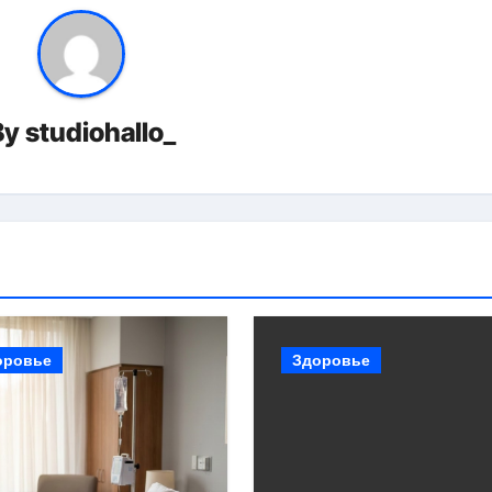
By
studiohallo_
оровье
Здоровье