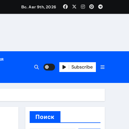
Вс. Авг 9th, 2026
яции и наращивания ресниц
в
ия
Subscribe
кументам
ополнением в криптовалюте
Поиск