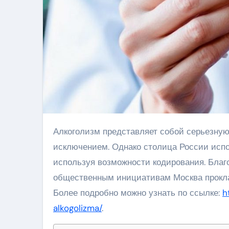
Алкоголизм представляет собой серьезную проблему для общества во всем мире, и Москва не является
исключением. Однако столица России испо
используя возможности кодирования. Бла
общественным инициативам Москва прокла
Более подробно можно узнать по ссылке:
h
alkogolizma/
.