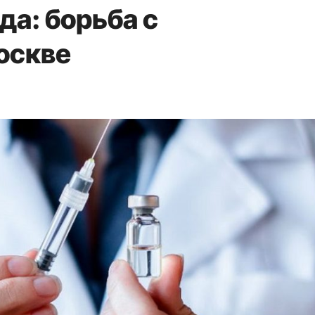
да: борьба с
оскве